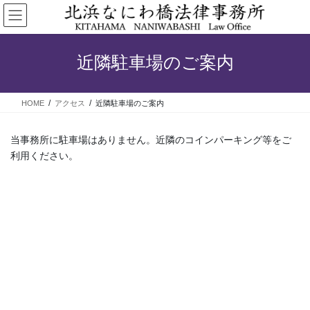
コ
ナ
ン
ビ
テ
ゲ
ン
ー
近隣駐車場のご案内
ツ
シ
へ
ョ
ス
ン
HOME
アクセス
近隣駐車場のご案内
キ
に
ッ
移
プ
動
当事務所に駐車場はありません。近隣のコインパーキング等をご
利用ください。